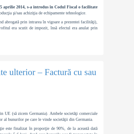
5 aprilie 2014, s-a introdus în Codul Fiscal o facilitate
oducţia şi/sau achiziţia de echipamente tehnologice.
nd abrogată prin intrarea în vigoare a prezentei facilităţi),
ofitul era scutit de impozit, însă efectul era anulat prin
te ulterior – Factură cu sau
 din UE (să zicem Germania). Ambele societăţi comerciale
 al bunurilor pe care le vinde societăţii din Germania.
ţie este finalizat în proporţie de 90%, de la această dată