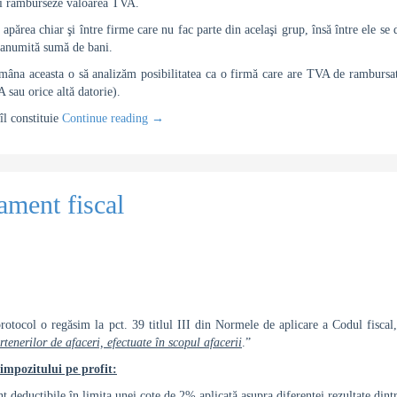
 îi ramburseze valoarea TVA.
t apărea chiar şi între firme care nu fac parte din acelaşi grup, însă între ele s
o anumită sumă de bani.
ămâna aceasta o să analizăm posibilitatea ca o firmă care are TVA de rambursat 
 sau orice altă datorie).
îl constituie
Continue reading
→
ament fiscal
 protocol o regăsim la pct. 39 titlul III din Normele de aplicare a Codul fiscal
rtenerilor de afaceri, efectuate în scopul afacerii
.”
impozitului pe profit:
nt deductibile în limita unei cote de 2% aplicată asupra diferenţei rezultate dint