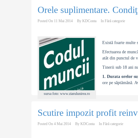
Orele suplimentare. Condiţi
Posted On
11 Mai 2014
By
KDConta
In
Fără categorie
Există foarte multe 
Efectuarea de muncă 
atât din punctul de 
Tinerii sub 18 ani n
1. Durata orelor s
ore pe săptămână. A
sursa foto: www.ziarulunirea.ro
Scutire impozit profit reinv
Posted On
4 Mai 2014
By
KDConta
In
Fără categorie