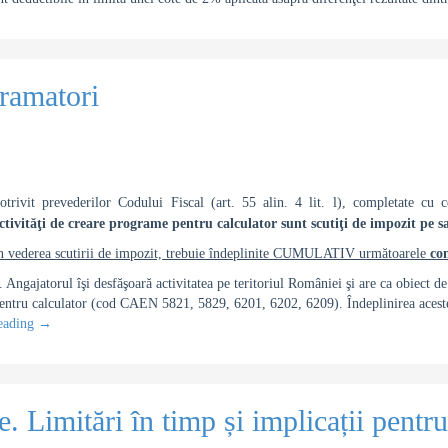
gramatori
otrivit prevederilor Codului Fiscal (art. 55 alin. 4 lit. l), completate c
ctivităţi de creare programe pentru calculator sunt scutiţi de impozit pe sa
n vederea scutirii de impozit, trebuie
î
ndeplinite CUMULATIV următoarele
con
. Angajatorul îşi desfăşoară activitatea pe teritoriul României şi are ca obiect d
entru calculator (cod CAEN 5821, 5829, 6201, 6202, 6209). Îndeplinirea acestei
eading
→
le. Limitări în timp și implicații pentr