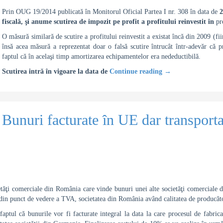
Prin OUG 19/2014 publicată în Monitorul Oficial Partea I nr. 308 în data de
2
fiscală, şi anume
scutirea de impozit pe profit a profitului reinvestit
în
pr
O măsură similară de scutire a profitului reinvestit a existat încă din 2009 (fii
însă acea măsură a reprezentat doar o falsă scutire întrucât într-adevăr că pr
faptul că în acelaşi timp amortizarea echipamentelor era nedeductibilă.
Scutirea intră în vigoare la data de
Continue reading
→
Bunuri facturate în UE dar transporta
tăţi comerciale din România care vinde bunuri unei alte societăţi comerciale
din punct de vedere a TVA, societatea din România având calitatea de producător
faptul că bunurile vor fi facturate integral la data la care procesul de fabrica