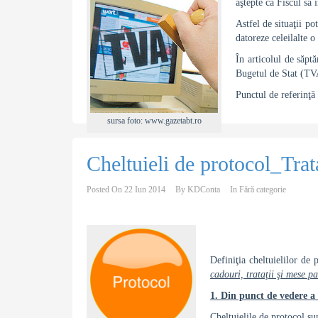
aştepte ca Fiscul să
Astfel de situaţii po
datoreze celeilalte 
În articolul de săpt
Bugetul de Stat (TVA
Punctul de referinţă 
sursa foto: www.gazetabt.ro
Cheltuieli de protocol_Trat
Posted On
22 Iun 2014
By
KDConta
In
Fără categorie
Definiţia cheltuielilor de
cadouri, trataţii şi mese pa
1. Din punct de vedere a 
Cheltuielile de protocol su