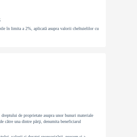
;
bile în limita a 2%, aplicată asupra valorii cheltuielilor cu
l dreptului de proprietate asupra unor bunuri materiale
 de către una dintre părţi, denumita beneficiarul
tului, valorii şi duratei sponsorizării, precum şi a