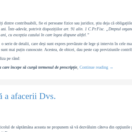
i dintre contribuabili, fie ei persoane fizice sau juridice, știu deja că obligațiil
ani. Într-adevăr, potrivit dispozițiilor
art. 91 alin. 1 C.Pr.Fisc. „Dreptul organul
ani, cu excepția cazului în care legea dispune altfel.”
, o serie de detalii, care deși sunt expres prevăzute de lege și intervin în cele m
, sunt mai puțin cunoscute. Acestea, de obicei, dau peste cap previziunile contri
iza pe rând:
la care începe să curgă termenul de prescripție
,
Continue reading
→
ă a afacerii Dvs.
ticolul de săptămâna aceasta ne propunem să vă dezvăluim câteva din opţiunile p