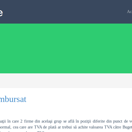
Ac
mbursat
uaţii în care 2 firme din acelaşi grup se află în poziţii diferite din punct d
rmal, cea care are TVA de plată ar trebui să achite valoarea TVA către Bugetu