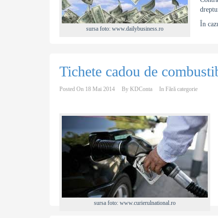
dreptur
În caz
sursa foto: www.dailybusiness.ro
Tichete cadou de combustibi
Posted On
18 Mai 2014
By
KDConta
In
Fără categorie
sursa foto: www.curierulnational.ro