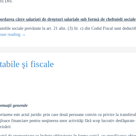
rii Dvs.
ordarea către salariaţi de drepturi salariale sub formă de cheltuieli sociale
uielile sociale prevăzute la art. 21 alin. (3) lit. c) din Codul Fiscal sunt deducti
inue reading
→
abile şi fiscale
ormaţii generale
rizarea
este actul juridic prin care două persoane convin cu privire la transferu
jloace financiare pentru susţinerea unor activităţi fără scop lucrativ desfăşurate
rizării.
ctul de sponsorizare se încheie obligatoriu în forma scrisă, cu specificarea obiec