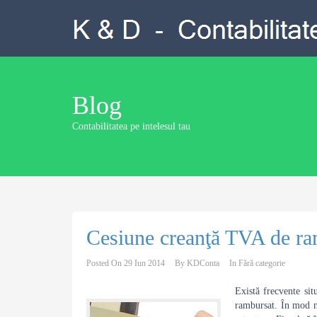
Blog
Contabilitatea pe intelesul tau
Cesiune creanţă TVA de ra
Posted On
29 Iun 2014
By
KDConta
In
Fără categorie
Există frecvente sit
rambursat. În mod no