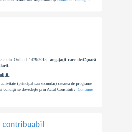
u cele din Ordinul 1479/2013,
angajaţii care desfăşoară
larii.
diţii
:
e activitate (principal sau secundar) crearea de programe
 condiţii se dovedeşte prin Actul Constitutiv;
Continue
u contribuabil