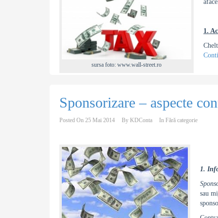
aface
1. Ac
Chelt
Cont
sursa foto: www.wall-street.ro
Sponsorizare – aspecte cont
Posted On
25 Mai 2014
By
KDConta
In
Fără categorie
1. Inf
Sponso
sau mi
sponso
Contra