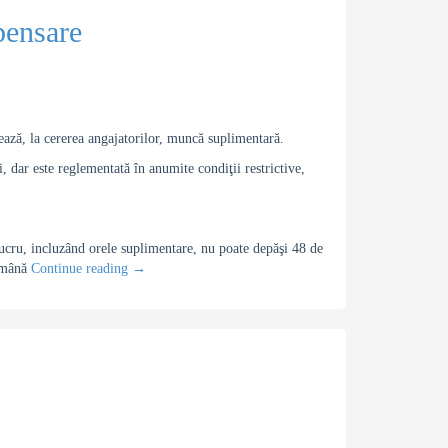
pensare
ează, la cererea angajatorilor, muncă suplimentară.
, dar este reglementată în anumite condiţii restrictive,
ucru, incluzând orele suplimentare, nu poate depăşi 48 de
tămână
Continue reading
→