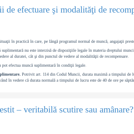
i de efectuare şi modalităţi de recom
situaţii în practică în care, pe lângă programul normal de muncă, angajaţii prest
suplimentară nu este interzisă de dispoziţiile legale în materia dreptului muncii
vedere al duratei, cât şi din punctul de vedere al modalităţii de recompensare.
u pot efectua muncă suplimentară în condiţii legale.
uplimentare.
Potrivit art. 114 din Codul Muncii, durata maximă a timpului de l
vând în vedere că durata normală a timpului de lucru este de 40 de ore pe săp
estit – veritabilă scutire sau amânare?