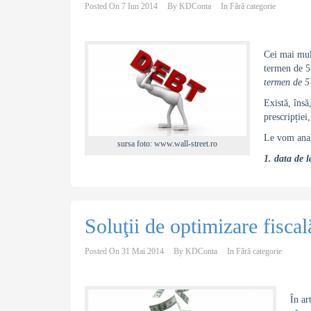
Posted On
7 Iun 2014
By
KDConta
In
Fără categorie
Cei mai mulț
termen de 5 
termen de 5 
Există, însă
prescripției
Le vom anal
sursa foto: www.wall-street.ro
1. data de 
Soluţii de optimizare fiscal
Posted On
31 Mai 2014
By
KDConta
In
Fără categorie
În ar