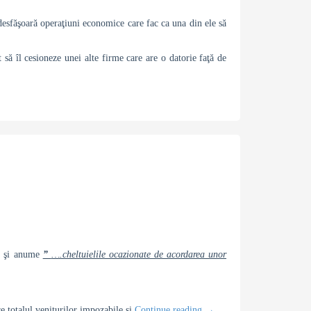
e desfăşoară operaţiuni economice care fac ca una din ele să
să îl cesioneze unei alte firme care are o datorie faţă de
, şi anume
”
….cheltuielile ocazionate de acordarea unor
re totalul veniturilor impozabile şi
Continue reading
→