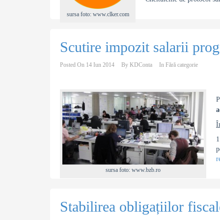
sursa foto: www.clker.com
Scutire impozit salarii pro
Posted On
14 Iun 2014
By
KDConta
In
Fără categorie
P
a
Î
1
p
r
sursa foto: www.bzb.ro
Stabilirea obligațiilor fisca