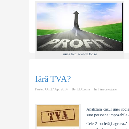
sursa foto: www.b365.ro
fără TVA?
Posted On
27 Apr 2014
By
KDConta
In
Fără categorie
Analizăm cazul unei socie
sunt persoane impozabile 
Cele 2 societăţi agreează 