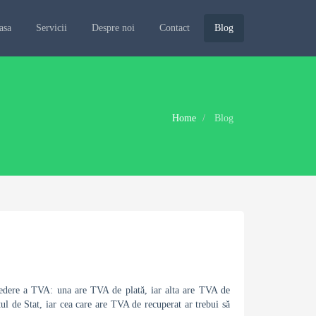
asa
Servicii
Despre noi
Contact
Blog
Home
Blog
e vedere a TVA: una are TVA de plată, iar alta are TVA de
l de Stat, iar cea care are TVA de recuperat ar trebui să