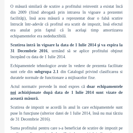
O măsură similară de scutire a profitului reinvestit a existat încă
din 2009 (fiind abrogată prin intrarea în vigoare a prezentei
facilităţi), însă acea măsură a reprezentat doar o falsă scutire
întrucât într-adevăr că profitul era scutit de impozit, însă efectul
era anulat prin faptul că în acelaşi timp amortizarea
echipamentelor era nedeductibilă.
Scutirea intră în vigoare la data de
1 Iulie 2014 şi va expira la
31 Decembrie 2016
, urmând să se aplice profitului obţinut
începând cu data de 1 Iulie 2014.
Echipamentele tehnologice avute în vedere de prezenta facilitate
sunt cele din
subgrupa 2.1
din Catalogul privind clasificarea si
duratele normale de functionare a mijloacelor fixe.
Actul normativ prevede în mod expres că
doar echipamentele
noi
achiziţionate după data de 1 Iulie 2014 sunt vizate de
această măsură.
Scutirea de impozit se acordă în anul în care echipamentele sunt
puse în funcţiune (ulterior datei de 1 Iulie 2014, însă nu mai târziu
de 31 Decembrie 2016).
Suma profitului pentru care s-a beneficiat de scutire de impozit pe