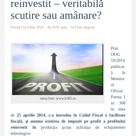
reinvestit – veritabilă
scutire sau amânare?
Posted On
4 Mai 2014
By
KDConta
In
Fără categorie
Prin
OUG
19/2014
publicat
ă în
Monitor
ul
Oficial
Partea I
sursa foto: www.b365.ro
nr. 308
în data
de
25 aprilie 2014, s-a introdus în Codul Fiscal o facilitate
fiscală, şi anume
scutirea de impozit pe profit a profitului
reinvestit
în
producţia şi/sau achiziţia de echipamente
tehnologice.