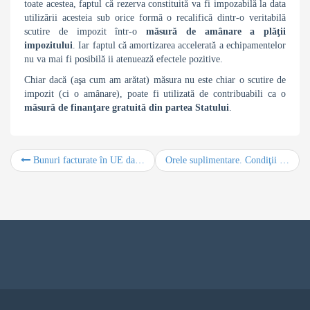
toate acestea, faptul că rezerva constituită va fi impozabilă la data
utilizării acesteia sub orice formă o recalifică dintr-o veritabilă
scutire de impozit într-o
măsură de amânare a plăţii
impozitului
. Iar faptul că amortizarea accelerată a echipamentelor
nu va mai fi posibilă ii atenuează efectele pozitive.
Chiar dacă (aşa cum am arătat) măsura nu este chiar o scutire de
impozit (ci o amânare), poate fi utilizată de contribuabili ca o
măsură de finanţare gratuită din partea Statului
.
Bunuri facturate în UE dar transportate ulterior – Factură cu sau fără TVA?
Orele suplimentare. Condiţii de efectuare şi modalităţi de recompensare