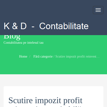
Toggl
naviga
Blog
Contabilitatea pe intelesul tau
Home
Fără categorie
/
Scutire impozit profit reinvestit – veritabilă scutire sau amânare?
Scutire impozit profit