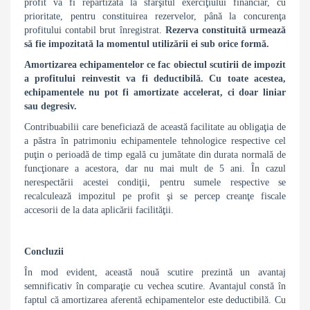
profit va fi repartizată la sfârşitul exerciţiului financiar, cu
prioritate, pentru constituirea rezervelor, până la concurenţa
profitului contabil brut înregistrat.
Rezerva
constituită urmează
să fie impozitată la momentul utilizării ei sub orice formă.
Amortizarea echipamentelor ce fac obiectul scutirii de impozit
a profitului reinvestit va fi deductibilă. Cu toate acestea,
echipamentele nu pot fi amortizate accelerat, ci doar liniar
sau degresiv.
Contribuabilii care beneficiază de această facilitate au obligaţia de
a păstra în patrimoniu echipamentele tehnologice respective cel
puţin o perioadă de timp egală cu jumătate din durata normală de
funcţionare a acestora, dar nu mai mult de 5 ani. În cazul
nerespectării acestei condiţii, pentru sumele respective se
recalculează impozitul pe profit şi se percep creanţe fiscale
accesorii de la data aplicării facilităţii.
Concluzii
În mod evident, această nouă scutire prezintă un avantaj
semnificativ în comparaţie cu vechea scutire. Avantajul constă în
faptul că amortizarea aferentă echipamentelor este deductibilă. Cu